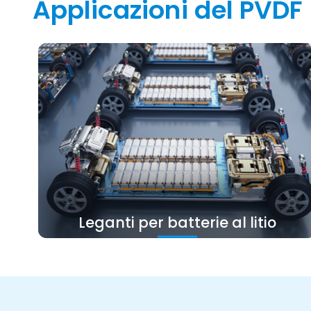
Applicazioni del PVDF
Leganti per batterie al litio
Il PVDF ha resistenza stabile a lungo termine,
resistenza alla corrosione e forti proprietà di
adesione nell'elettrolita e può inibire
efficacemente la variazione della resistenza