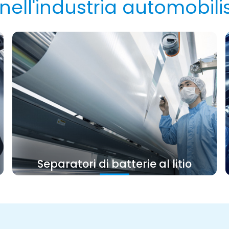
nell'industria automobili
Separatori di batterie al litio
Il PVDF ha resistenza stabile a lungo termine,
resistenza alla corrosione e forti proprietà di
adesione nell'elettrolita e può inibire
efficacemente la variazione della resistenza