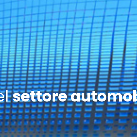
el
settore automob