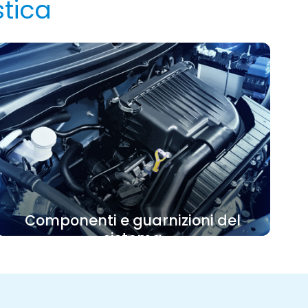
stica
Componenti e guarnizioni del
sistema
Il PVDF ha una resistenza stabile a lungo
termine, resistenza alla corrosione e forti
proprietà di adesione nell'elettrolita e può