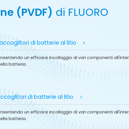
interna della batteria durante il ciclo,
particolarmente adatto per batterie al litio di
dene (PVDF)
di FLUORO
potenza, soddisfacendo così le esigenze
dell'industria automobilistica.
glitori di batterie al litio
consentendo un efficace incollaggio di vari componenti all'int
della batteria.
oglitori di batterie al litio
consentendo un efficace incollaggio di vari componenti all'int
della batteria.