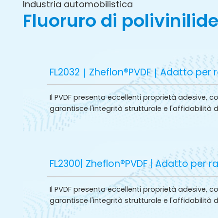
interna della batteria durante il ciclo,
Industria automobilistica
particolarmente adatto per batterie al litio di
Fluoruro di polivinili
potenza, soddisfacendo così le esigenze
dell'industria automobilistica.
FL2032｜Zheflon®PVDF｜Adatto per racco
Il PVDF presenta eccellenti proprietà adesive, 
garantisce l'integrità strutturale e l'affidabilità 
FL2300| Zheflon®PVDF | Adatto per racc
Il PVDF presenta eccellenti proprietà adesive, 
garantisce l'integrità strutturale e l'affidabilità 