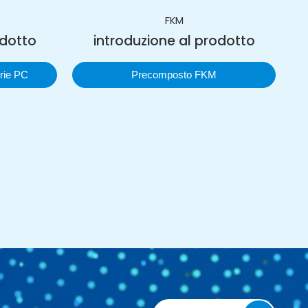
FKM
odotto
introduzione al prodotto
rie PC
Precomposto FKM