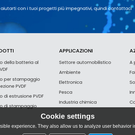
utarti con i tuoi progetti più impegnativi, quindi contattaci
DOTTI
APPLICAZIONI
A
 della batteria al
Settore automobilistico
A 
 PVDF
Ambiente
Fa
o per stampaggio
Elettronica
So
iezione PVDF
Pesca
In
 di estrusione PVDF
Industria chimica
Co
o di stampaggio
Cookie settings
ible experience. They also allow us to analyze user behavior in