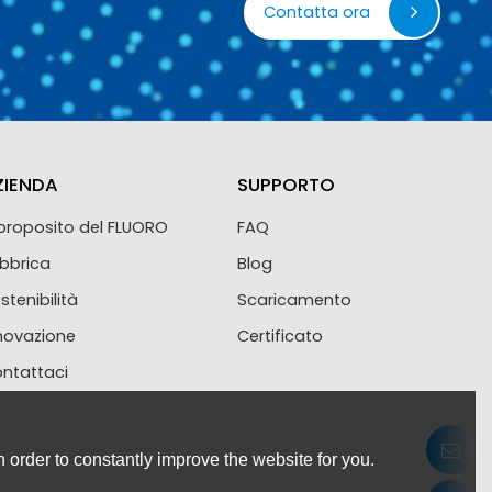
Contatta ora
ZIENDA
SUPPORTO
proposito del FLUORO
FAQ
bbrica
Blog
stenibilità
Scaricamento
novazione
Certificato
ntattaci
 order to constantly improve the website for you.