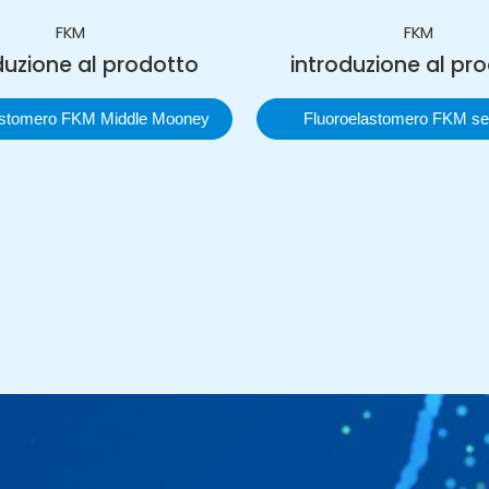
FKM
FKM
duzione al prodotto
introduzione al pr
astomero FKM Middle Mooney
Fluoroelastomero FKM se