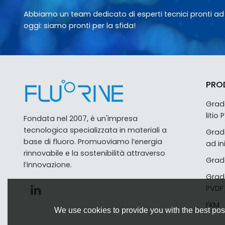
Abbiamo un team dedicato di esperti tecnici pronti ad ai
oggi: siamo pronti per la sfida!
PRO
Grado
litio
Fondata nel 2007, è un'impresa
tecnologica specializzata in materiali a
Grad
base di fluoro. Promuoviamo l’energia
ad in
rinnovabile e la sostenibilità attraverso
Grado
l’innovazione.
Grad
PVDF
FKM
We use cookies to provide you with the best poss