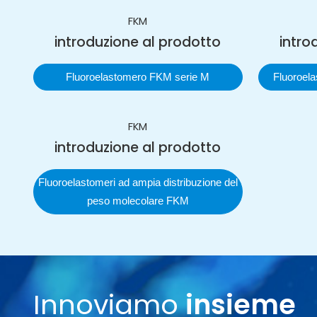
FKM
introduzione al prodotto
intro
Fluoroelastomero FKM serie M
Fluoroel
FKM
introduzione al prodotto
Fluoroelastomeri ad ampia distribuzione del
peso molecolare FKM
Innoviamo
insieme