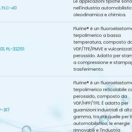
Le applicazioni tipiche son
, FLC-40
nell'industria automobilistic
oleodinamica e chimica.
Flurine® è un fluoroelastom
terpolimerico a bassa
temperatura, composto d
01, PL-32251
VDF/TFE/PMVE e vulcanizza
perossido. Adatto per st
a compressione e stampa
trasferimento.
Flurine® è un fluoroelastom
terpolimerico reticolabile c
perossido, composto da
VDF/HFP/TFE. È adatto per
P-317
guarnizioni industriali di alt
gamma, tra cui quelle per il
automobilistico, le energie
rinnovabili e l'industria