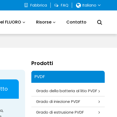
Fabbrica
FAQ
Italiano
Del FLUORO
Risorse
Contatto
Prodotti
PVDF
otto
Grado della batteria al litio PVDF
Grado di iniezione PVDF
a,
Grado di estrusione PVDF
a.