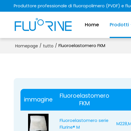
Produttore professionale di fluoropolimero (PVDF) e f
Home
Prodotti
/
/
Fluoroelastomero FKM
Homepage
tutto
Fluoroelastomero
immagine
FKM
Fluoroelastomero serie
M228,
Flurine® M