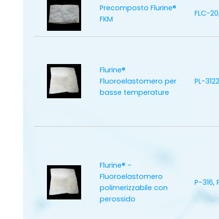
Precomposto Flurine®
FLC-20
FKM
Flurine®
Fluoroelastomero per
PL-3122
basse temperature
Flurine® -
Fluoroelastomero
P-316, 
polimerizzabile con
perossido