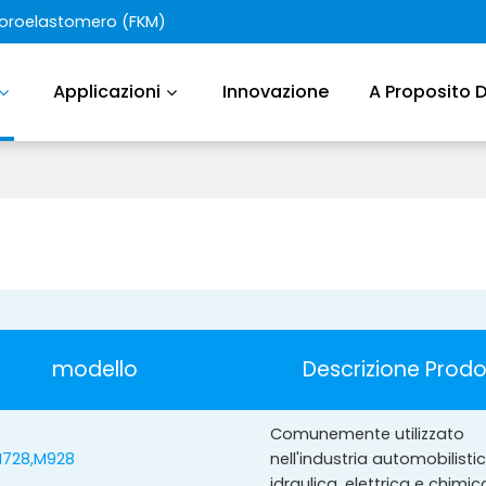
luoroelastomero (FKM)
Applicazioni
Innovazione
A Proposito 
modello
Descrizione Prod
Comunemente utilizzato
M728,M928
nell'industria automobilistic
idraulica, elettrica e chimic