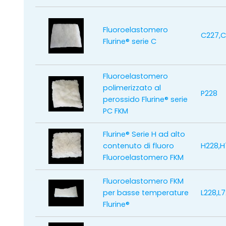
Fluoroelastomero
C227,C
Flurine® serie C
Fluoroelastomero
polimerizzato al
P228
perossido Flurine® serie
PC FKM
Flurine® Serie H ad alto
contenuto di fluoro
H228,H
Fluoroelastomero FKM
Fluoroelastomero FKM
per basse temperature
L228,L
Flurine®