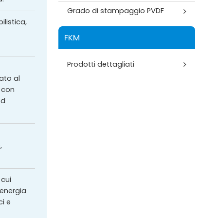
Grado di stampaggio PVDF
ilistica,
FKM
.
Prodotti dettagliati
ato al
 con
ed
,
 cui
'energia
ci e