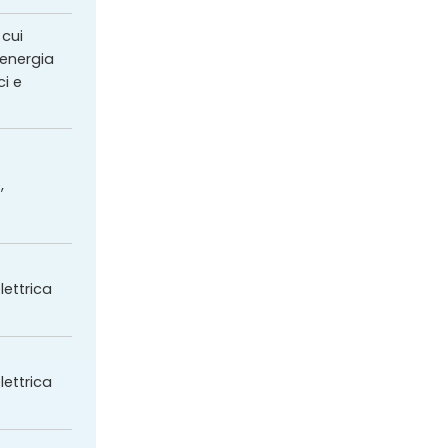
 cui
'energia
ci e
,
lettrica
lettrica