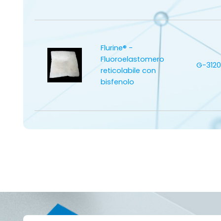
Flurine® -
Fluoroelastomero
G-3120
reticolabile con
bisfenolo