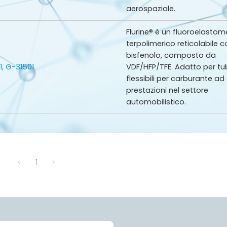
aerospaziale.
Flurine® è un fluoroelastom
terpolimerico reticolabile c
bisfenolo, composto da
1, G-31501
VDF/HFP/TFE. Adatto per tu
flessibili per carburante ad 
prestazioni nel settore
automobilistico.
1