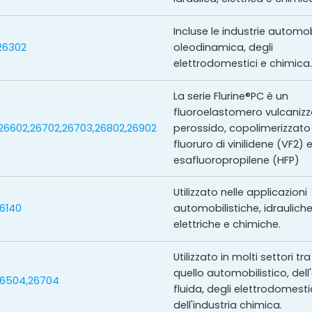
Incluse le industrie automob
26302
oleodinamica, degli
elettrodomestici e chimica
La serie Flurine®PC è un
fluoroelastomero vulcanizz
26602,26702,26703,26802,26902
perossido, copolimerizzato
fluoruro di vinilidene (VF2) 
esafluoropropilene (HFP)
Utilizzato nelle applicazioni
26140
automobilistiche, idrauliche
elettriche e chimiche.
Utilizzato in molti settori tra
quello automobilistico, dell
,6504,26704
fluida, degli elettrodomesti
dell'industria chimica.