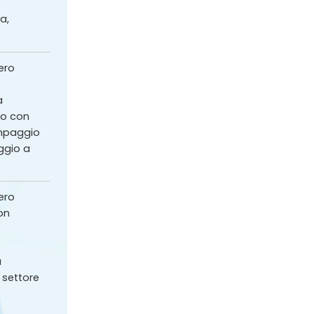
o
a,
ero
a
to con
ampaggio
ggio a
ero
on
a
 settore