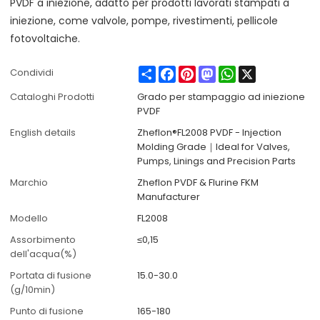
PVDF a iniezione, adatto per prodotti lavorati stampati a
iniezione, come valvole, pompe, rivestimenti, pellicole
fotovoltaiche.
Share
Facebook
Pinterest
Mastodon
WhatsApp
X
Condividi
Cataloghi Prodotti
Grado per stampaggio ad iniezione
PVDF
English details
Zheflon®FL2008 PVDF - Injection
Molding Grade｜Ideal for Valves,
Pumps, Linings and Precision Parts
Marchio
Zheflon PVDF & Flurine FKM
Manufacturer
Modello
FL2008
Assorbimento
≤0,15
dell'acqua(%)
Portata di fusione
15.0-30.0
(g/10min)
Punto di fusione
165-180