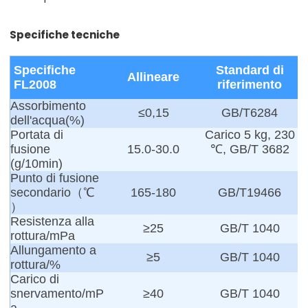
Specifiche tecniche
Specifiche
Standard di
Allineare
FL2008
riferimento
Assorbimento
≤0,15
GB/T6284
dell'acqua(%)
Portata di
Carico 5 kg, 230
fusione
15.0-30.0
℃, GB/T 3682
(g/10min)
Punto di fusione
secondario（℃
165-180
GB/T19466
）
Resistenza alla
≥25
GB/T 1040
rottura/mPa
Allungamento a
≥5
GB/T 1040
rottura/%
Carico di
snervamento/mP
≥40
GB/T 1040
a