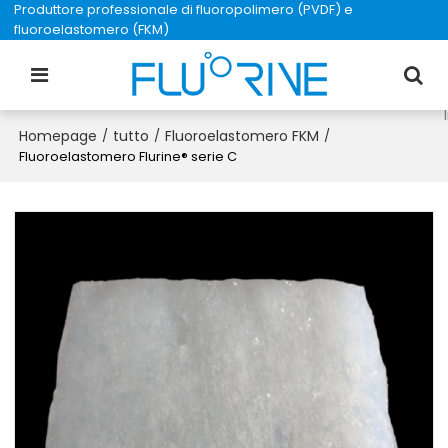
Produttore professionale di fluoropolimero (PVDF) e
fluoroelastomero (FKM)
Homepage
tutto
Fluoroelastomero FKM
/
/
/
Fluoroelastomero Flurine® serie C