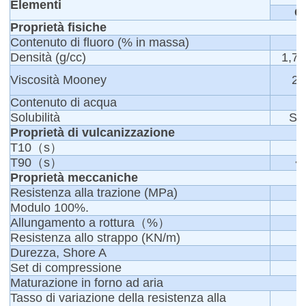
Elementi
C
Proprietà fisiche
Contenuto di fluoro (% in massa)
Densità (g/cc)
1,7
Viscosità Mooney
20
Contenuto di acqua
0
Solubilità
Sol
Proprietà di vulcanizzazione
T10（s）
<
T90（s）
<
Proprietà meccaniche
Resistenza alla trazione (MPa)
Modulo 100%.
Allungamento a rottura（%）
1
Resistenza allo strappo (KN/m)
Durezza, Shore A
Set di compressione
Maturazione in forno ad aria
Tasso di variazione della resistenza alla