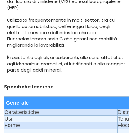
da fluoruro di vinilidene (VF2) ed esafluoropropilene
(HFP).
Utilizzato frequentemente in molti settori, tra cui
quello automobilistico, dell'energia fluida, degli
elettrodomestici e dell'industria chimica.
Fluoroelastomero serie C che garantisce mobilità
migliorando la lavorabilità.
È resistente agli oli, ai carburanti, alle serie alifatiche,
agli idrocarburi aromatici, ai lubrificanti e alla maggior
parte degli acidi minerali.
Specifiche tecniche
Generale
Caratteristiche
Distri
Usi
Tenute
Forme
Fiocco