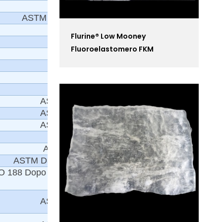
ASTM D297
ASTM D1646 ML 1+10 a 121°C
ASTM D5668
Flurine® Low Mooney
Fluoroelastomero FKM
ASTM D5289
ASTM D5289
ASTM D412 Metodo A
ASTM D412 Metodo A
ASTM D412 Metodo A
ASTM D624
ASTM D2240, Tipo A
ASTM D395, Test B 70 ore a 200 ℃
O 188 Dopo invecchiamento a caldo secco;70
ore a 230℃
ASTM D412 Metodo A