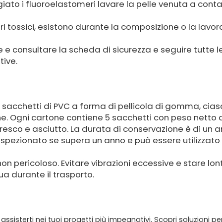
ato i fluoroelastomeri lavare la pelle venuta a contat
pori tossici, esistono durante la composizione o la lavo
 e consultare la scheda di sicurezza e seguire tutte l
tive.
n sacchetti di PVC a forma di pellicola di gomma, cia
ne. Ogni cartone contiene 5 sacchetti con peso netto d
resco e asciutto. La durata di conservazione è di un 
pezionato se supera un anno e può essere utilizzato 
 pericoloso. Evitare vibrazioni eccessive e stare lo
ua durante il trasporto.
sisterti nei tuoi progetti più impegnativi. Scopri soluzioni pe