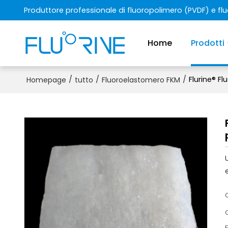
Produttore professionale di fluoropolimero (PVDF) e f
Home
Prodotti
/
/
/
Flurine® F
Homepage
tutto
Fluoroelastomero FKM
E