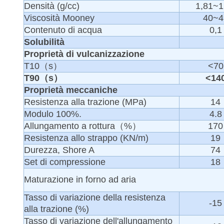
Densità (g/cc)
1,81~1
Viscosità Mooney
40~4
Contenuto di acqua
0,1
Solubilità
Proprietà di vulcanizzazione
T10（s）
<70
T90（s）
<14
Proprietà meccaniche
Resistenza alla trazione (MPa)
14
Modulo 100%.
4.8
Allungamento a rottura（%）
170
Resistenza allo strappo (KN/m)
19
Durezza, Shore A
74
Set di compressione
18
Maturazione in forno ad aria
Tasso di variazione della resistenza
-15
alla trazione (%)
Tasso di variazione dell'allungamento