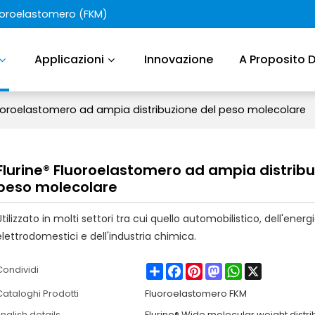
luoroelastomero (FKM)
Applicazioni
Innovazione
A Proposito 
luoroelastomero ad ampia distribuzione del peso molecolare
Flurine® Fluoroelastomero ad ampia distribu
peso molecolare
Utilizzato in molti settori tra cui quello automobilistico, dell'energi
elettrodomestici e dell'industria chimica.
Share
Facebook
Pinterest
Mastodon
WhatsApp
X
Condividi
Cataloghi Prodotti
Fluoroelastomero FKM
nglish details
Flurine® Wide molecular weight distri