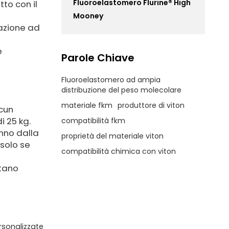
Fluoroelastomero Flurine® High
to con il
Mooney
razione ad
e
Parole Chiave
Fluoroelastomero ad ampia
distribuzione del peso molecolare
materiale fkm
produttore di viton
scun
i 25 kg.
compatibilità fkm
anno dalla
proprietà del materiale viton
solo se
compatibilità chimica con viton
ntano
rsonalizzate