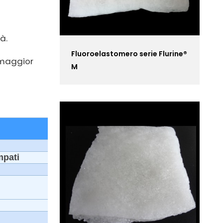
à.
Fluoroelastomero serie Flurine®
a maggior
M
mpati
Metodo di prova