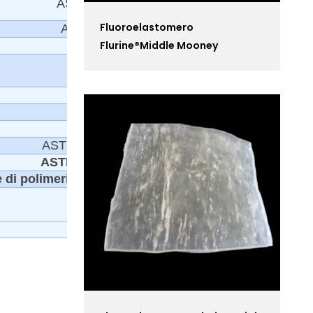
ASTM D412 Metodo A
Fluoroelastomero
ASTM D2240, Tipo A
Flurine®Middle Mooney
ASTM D1329
ASTM D2137
3 # olio standard
ASTM D471 72 ore a 150℃
ASTM D471 72 ore a 150℃
 di polimerizzazione
Forno
24 ore a 230°C