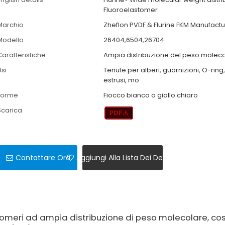
Fluoroelastomer
Marchio
Zheflon PVDF & Flurine FKM Manufactu
Modello
26404,6504,26704
Caratteristiche
Ampia distribuzione del peso molec
Usi
Tenute per alberi, guarnizioni, O-ring, 
estrusi, mo
Forme
Fiocco bianco o giallo chiaro
Scarica
Contattare Ora
Aggiungi Alla Lista Dei Desideri
omeri ad ampia distribuzione di peso molecolare, cost