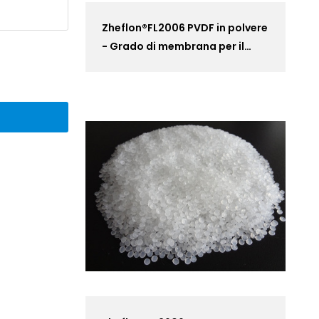
Zheflon®FL2006 PVDF in polvere
- Grado di membrana per il
trattamento dell'acqua