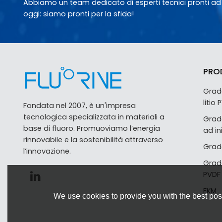
Abbiamo un team dedicato di esperti tecnici pronti ad ai
oggi: siamo pronti per la sfida!
PRO
Grado
litio
Fondata nel 2007, è un'impresa
tecnologica specializzata in materiali a
Grad
base di fluoro. Promuoviamo l’energia
ad in
rinnovabile e la sostenibilità attraverso
Grado
l’innovazione.
Grad
PVDF
FKM
We use cookies to provide you with the best poss