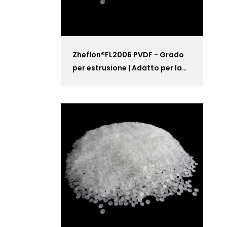
Zheflon®FL2006 PVDF - Grado
per estrusione | Adatto per la
lavorazione di estrusione di
piastre, barre e tubi