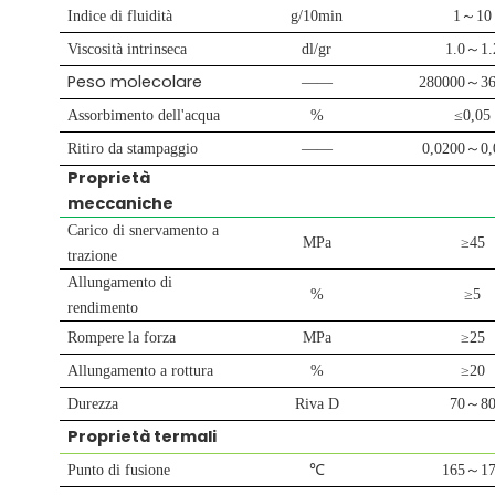
Indice di fluidità
g/10min
1
～
10
Viscosità intrinseca
dl/gr
1.0
～
1.
Peso molecolare
——
280000
～
3
Assorbimento dell'acqua
%
≤0,05
Ritiro da stampaggio
——
0,0200
～
0,
Proprietà
meccaniche
Carico di snervamento a
MPa
≥4
5
trazione
Allungamento di
%
≥
5
rendimento
Rompere la forza
MPa
≥
25
Allungamento a rottura
%
≥
20
Durezza
Riva D
70
～
8
Proprietà termali
Punto di fusione
℃
165
～
1