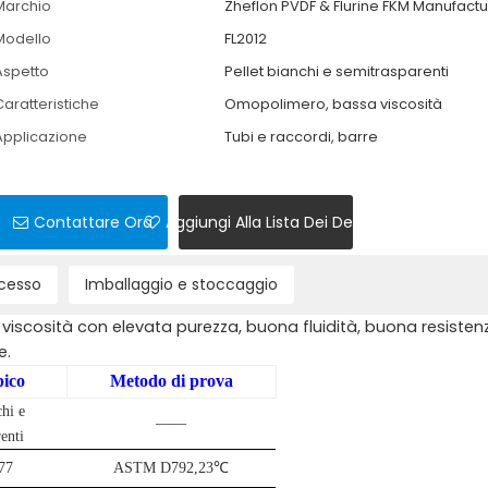
Marchio
Zheflon PVDF & Flurine FKM Manufactu
Modello
FL2012
Aspetto
Pellet bianchi e semitrasparenti
Caratteristiche
Omopolimero, bassa viscosità
Applicazione
Tubi e raccordi, barre
Contattare Ora
Aggiungi Alla Lista Dei Desideri
ocesso
Imballaggio e stoccaggio
iscosità con elevata purezza, buona fluidità, buona resisten
e.
pico
Metodo di prova
chi e
——
enti
7
7
ASTM D792,23
℃