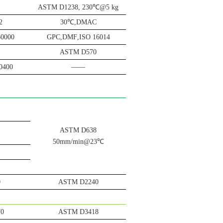
ASTM D1238, 230
℃
@
5 kg
2
30
℃
,DMAC
60000
GPC,DM
F
,ISO 16014
ASTM D570
0
4
00
——
ASTM D638
50mm/min@23
℃
0
ASTM D
2240
70
ASTM D3418