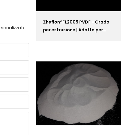
Zheflon®FL2005 PVDF - Grado
rsonalizzate
per estrusione | Adatto per
l'applicazione della lenza