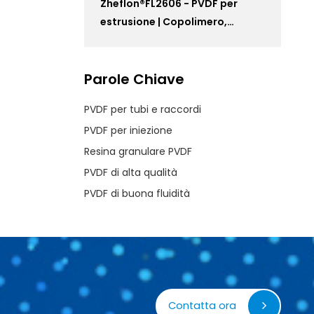
Zheflon®FL2606 - PVDF per
estrusione | Copolimero,
Adatto Per L'estrusione Di Tubi,
Barre E Piastre PVDF
Parole Chiave
PVDF per tubi e raccordi
PVDF per iniezione
Resina granulare PVDF
PVDF di alta qualità
PVDF di buona fluidità
Contatta ora