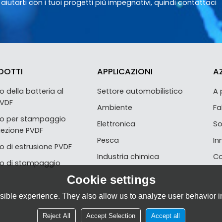
utarti con i tuoi progetti più impegnativi, quindi contattaci
DOTTI
APPLICAZIONI
A
 della batteria al
Settore automobilistico
A 
 PVDF
Ambiente
Fa
o per stampaggio
Elettronica
So
iezione PVDF
Pesca
In
 di estrusione PVDF
Industria chimica
Co
o di stampaggio
Cookie settings
ible experience. They also allow us to analyze user behavior in
Reject All
Accept Selection
Accept all