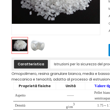
Caratteristica
Istruzioni per la sicurezza del pr
Omopolimero, resina granulare bianca, media e bassa v
meccanica e tenacità, adatta al processo di estrusion
Proprietà fisiche
Unità
Valore ti
Pellet bian
Aspetto
——
semitraspar
3
Densità
1.7
5
～
1.
g/cm