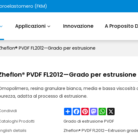
luoroelastomero (FKM)
Applicazioni
Innovazione
A Proposito 
Zheflon® PVDF FL2012—Grado per estrusione
Zheflon® PVDF FL2012—Grado per estrusione
Omopolimero, resina granulare bianca, media e bassa viscosità 
purezza, adatta al processo di estrusione.
Share
Facebook
Pinterest
Mastodon
WhatsApp
X
Condividi
Cataloghi Prodotti
Grado di estrusione PVDF
nglish details
Zheflon® PVDF FL2012—Extrusion grad