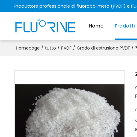
Produttore professionale di fluoropolimero (PVDF) e f
Home
Prodotti
/
/
/
/
Homepage
tutto
PVDF
Grado di estrusione PVDF
E