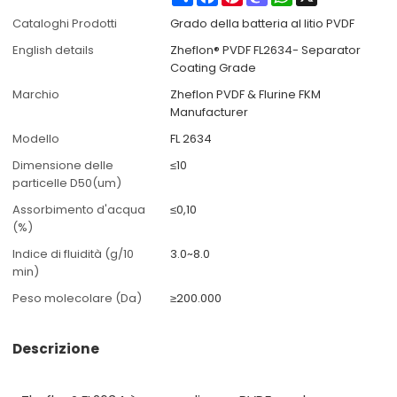
Cataloghi Prodotti
Grado della batteria al litio PVDF
English details
Zheflon® PVDF FL2634- Separator
Coating Grade
Marchio
Zheflon PVDF & Flurine FKM
Manufacturer
Modello
FL 2634
Dimensione delle
≤10
particelle D50(um)
Assorbimento d'acqua
≤0,10
(%)
Indice di fluidità (g/10
3.0~8.0
min)
Peso molecolare (Da)
≥200.000
Descrizione