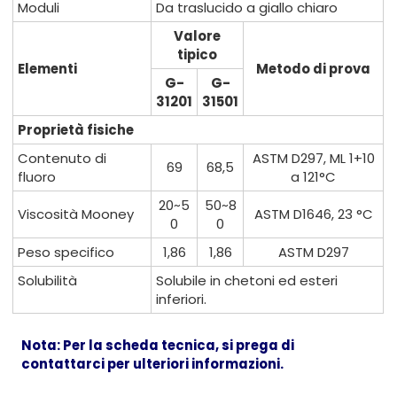
Moduli
Da traslucido a giallo chiaro
Valore
tipico
Elementi
Metodo di prova
G-
G-
31201
31501
Proprietà fisiche
Contenuto di
ASTM D297, ML 1+10
69
68,5
fluoro
a 121°C
20~5
50~8
Viscosità Mooney
ASTM D1646, 23 °C
0
0
Peso specifico
1,86
1,86
ASTM D297
Solubilità
Solubile in chetoni ed esteri
inferiori.
Nota: Per la scheda tecnica, si prega di
contattarci per ulteriori informazioni.