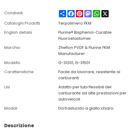
Share
Facebook
Pinterest
Mastodon
WhatsApp
X
Condividi
Cataloghi Prodotti
Terpolimero FKM
English details
Flurine® Bisphenol-Curable
Fluoroelastomer
Marchio
Zheflon PVDF & Flurine FKM
Manufacturer
Modello
G-31201, G-31501
Caratteristiche
Facile da lavorare, resistente ai
carburanti
Usi
Adatto per tubi flessibili del
carburante ad alte prestazioni per
autoveicoli
Moduli
Da traslucido a giallo chiaro
Descrizione