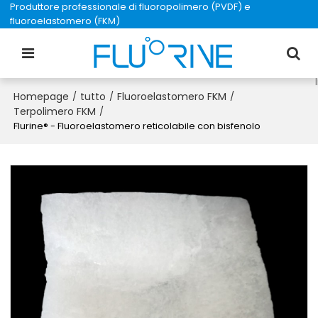
Produttore professionale di fluoropolimero (PVDF) e
fluoroelastomero (FKM)
Homepage
tutto
Fluoroelastomero FKM
/
/
/
Terpolimero FKM
/
Flurine® - Fluoroelastomero reticolabile con bisfenolo